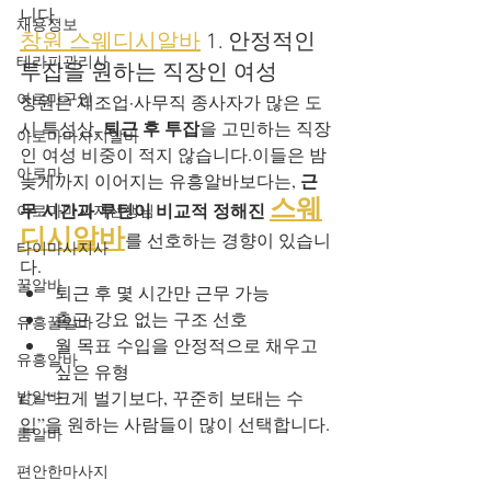
니다.
채용정보
창원 스웨디시알바
 1. 안정적인 
테라피관리사
투잡을 원하는 직장인 여성
아로마구인
창원은 제조업·사무직 종사자가 많은 도
퇴근 후 투잡
시 특성상, 
을 고민하는 직장
아로마마사지알바
인 여성 비중이 적지 않습니다.이들은 밤
아로마
근
늦게까지 이어지는 유흥알바보다는, 
스웨
무 시간과 루틴이 비교적 정해진 
아로마마사지선생님
디시알바
를 선호하는 경향이 있습니
타이마사지사
다.
꿀알바
퇴근 후 몇 시간만 근무 가능
출근 강요 없는 구조 선호
유흥꿀알바
월 목표 수입을 안정적으로 채우고 
유흥알바
싶은 유형
밤알바
👉 “크게 벌기보다, 꾸준히 보태는 수
입”을 원하는 사람들이 많이 선택합니다.
룸알바
편안한마사지