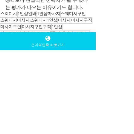
는 평가가 나오는 이유이기도 합니다.
스웨디시
1인샵알바
1인샵마사지
스웨디시구인
스웨디시마사지
스웨디시1인샵
마사지
마사지구직
마사지구인
마사지구인구직
1인샵
아로마마사지알바
로미로미
룸알바
알바스웨디시
아로마마사지
공덕마사지
꿀알바
대학생알바
건마의민족 바로가기
시간조절가능
높은급여
여성알바
높은시급
서울스웨디시
광주스웨디시
대전스웨디시
경남스웨디시
강남스웨디시
스웨디시 알바
창원 스웨디시알바
창원 스웨디시알바
스웨디시구인
스웨디시알바
전체 보기