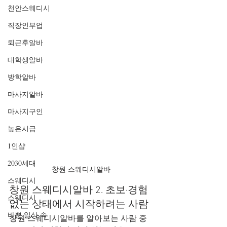
천안스웨디시
직장인부업
퇴근후알바
대학생알바
방학알바
마사지알바
마사지구인
높은시급
1인샵
2030세대
창원 스웨디시알바
스웨디시
창원 스웨디시알바 2. 초보·경험 
스웨디시
없는 상태에서 시작하려는 사람
바쁜 일상 속
창원 스웨디시알바를 알아보는 사람 중