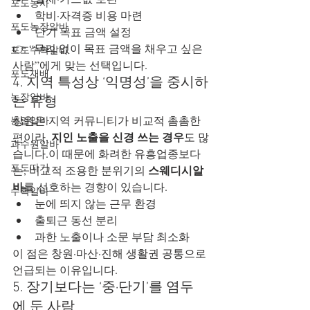
포도농사
학비·자격증 비용 마련
포도농장알바
단기 목표 금액 설정
👉 “무리 없이 목표 금액을 채우고 싶은 
포도수확알바
사람”에게 맞는 선택입니다.
포도재배
4. 지역 특성상 ‘익명성’을 중시하
농장알바
는 유형
창원은 지역 커뮤니티가 비교적 촘촘한 
농업알바
지인 노출을 신경 쓰는 경우
편이라, 
도 많
과수원알바
습니다.이 때문에 화려한 유흥업종보다
포도따기
스웨디시알
는, 비교적 조용한 분위기의 
바
를 선호하는 경향이 있습니다.
수확알바
눈에 띄지 않는 근무 환경
출퇴근 동선 분리
과한 노출이나 소문 부담 최소화
이 점은 창원·마산·진해 생활권 공통으로 
언급되는 이유입니다.
5. 장기보다는 ‘중·단기’를 염두
에 둔 사람