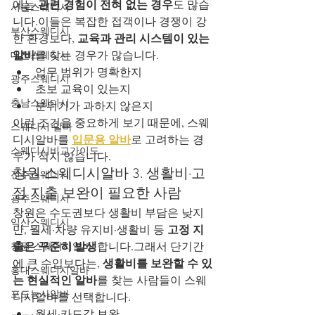
관련 경험이 전혀 없는 경우
에는 
도 많습
서울스웨디시
니다.이들은 복잡한 접객이나 경쟁이 강
부산스웨디시
교육과 관리 시스템이 있는 
한 환경보다, 
알바
를 찾는 경우가 많습니다.
대전스웨디시
업무 범위가 명확한지
광주스웨디시
초보 교육이 있는지
충남스웨디시
분위기가 과하지 않은지
이런 조건을 중요하게 보기 때문에, 스웨
스웨디시 알바
입문용 알바
디시알바를 
로 고려하는 경
스웨디시비교가이드
우가 적지 않습니다.
창원 스웨디시알바 3. 생활비·고
전주스웨디시
정 지출 보완이 필요한 사람
광주스웨디시
창원은 수도권보다 생활비 부담은 낮지
익산스웨디시
고정 지
만, 월세·차량 유지비·생활비 등 
출은 꾸준히 발생
합니다.그래서 단기간
창원 스웨디시알바
생활비를 보완할 수 있
에 큰 수입보다는, 
홍대스웨디시알바
는 현실적인 알바
를 찾는 사람들이 스웨
포도농사알바
디시알바를 선택합니다.
월세·카드값 보완