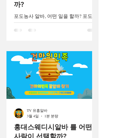
까?
포도농사 알바, 어떤 일을 할까? 포도농
사 알바는 봄부터 가을까지 다양한 작업
이 있으며, 포도농사알바는 특히 수확철
에는 많은 인력이 필요합니다. 초보자도
쉽게 시작할 수 있는 농업 아르바이트
중 하나로 꼽힙니다. 포도농사알바 포도
농사 알바 주요 업무 1. 순치기 작업 포
도나무에서 불필요하게 자라는 새순을
제거하는 작업입니다. 영양분이 열매에
집중되도록 돕는 중요한 과정입니다. 2.
송이다듬기 포도송이의 모양을 예쁘게
만들고 품질을 높이기 위해 일부 알을
제거하는 작업입니다. 3. 알솎기 포도 알
TV 유흥알바
이 너무 촘촘하게 붙어 있으면 상품성이
3월 4일
1분 분량
떨어질 수 있어 적절히 솎아냅니다. 4.
봉지 씌우기 병해충 예방과 품질 향상을
홍대스웨디시알바 를 어떤
위해 포도송이에 봉지를 씌웁니다. 5. 잡
사람이 선택할까?