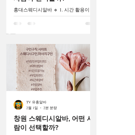
초 제거 포도밭 주변의 잡초를 제거하고
홍대스웨디시알바 🔹 1. 시간 활용이 중
재배 환경을 관리합니다. 6. 수확 작업
요한 사람 홍대는 유동 인구가 많고 예
잘 익은 포도를 가위로 수확하여 상자에
약 수요가 비교적 높은 지역 특성상, 짧
담는 작업입니다. 7. 선별 및 포장 수확
은 시간 집중 근무 로 수입을 만들고 싶
한 포도를 크기와 품질에 따라 분류하고
​태그
은 사람이 선택합니다. 본업 퇴근 후 부
업이 필요한 직장인 수업, 공모전, 시험
등 일정이 불규칙한 대학생 낮 시간에는
다른 일(공부, 개인 프로젝트)을 하고 싶
은 사람 이런 분들은 스케줄 유연성 때
문에 관심을 갖는 경우가 많습니다. 홍
대스웨디시알바 홍대스웨디시알바 🔹
2. 단기 자금 마련이 필요한 사람 생활비
·월세·학비·여행 비용 등 목돈이 필요한
TV 유흥알바
목적이 명확한 사람 들이 선택하기도 합
2월 1일
2분 분량
니다. 특히 방학 기간이나 특정 이벤트
를 앞두고 있는 경우 그런 경향이 강해
창원 스웨디시알바, 어떤 사
집니다. 홍대스웨디시알바 🔹 3. 고객 서
람이 선택할까?
비스·테라피 경험을 쌓고 싶은 사람 단