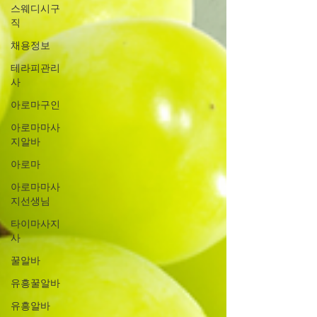
스웨디시구
직
채용정보
테라피관리
사
아로마구인
아로마마사
지알바
아로마
아로마마사
지선생님
타이마사지
사
꿀알바
유흥꿀알바
유흥알바