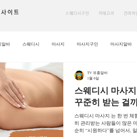
 사이트
스웨디시구인
카테고리
건마의
시알바
스웨디시
마사지
마사지구인
마사지알바
아로마구인
아로마마사지알바
아로마
아로마마사지선
TV 유흥알바
1월 6일
스웨디시 마사지 
알바
밤알바
룸알바
편안한마사지
천안스웨디시
꾸준히 받는 걸까
스웨디시 마사지 는 한 번 체
방학알바
마사지알바
마사지구인
높은시급
1인샵
히 관리받는 사람들이 많은 
순히 “시원하다”를 넘어서, 