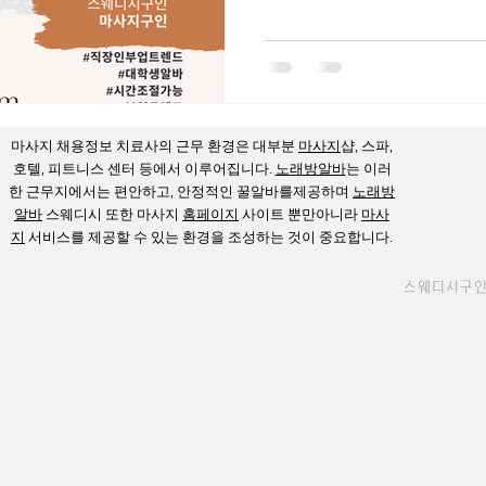
후기가 많은 이유는 무엇일까
마사지 효과 5가지 와 함께,
는지 그 이유를 정리해보겠습니
스웨디시 마사지의 가장 큰 특
이어지는 롱스트로크 기법 입
하는 것이 아니라, 긴장된 근
마사지
채용정보 치료사의 근무 환경은 대부분
마사지
샵, 스파,
점이 맞춰져 있습니다. 스웨
호텔, 피트니스 센터 등에서 이루어집니다.
노래방알바
는 이러
직장인 목·어깨·허리 뭉침이 
한 근무지에서는 편안하고, 안정적인 꿀알바를제공하며
노래방
가는 사람 이런 경우 스웨디시 마사지는 강
알바​
스웨디시
또한 마사지
홈페이지
사이트 뿐만아니라
마사
은 이완감을 느끼게 해주는 
지
서비스를 제공할 수 있는 환경을 조성하는 것이 중요합니다.
자극적인 마사지보다 지속 관리
순환 및 림프 순환 개선 스웨
스웨디시구