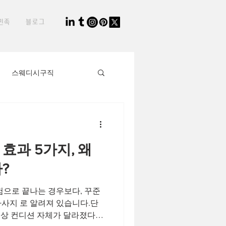
민족
블로그
스웨디시구직
생님
타이마사지사
효과 5가지, 왜
직장인부업
?
험으로 끝나는 경우보다, 꾸준
2030세대
마사지 로 알려져 있습니다.단
일상 컨디션 자체가 달라졌다는