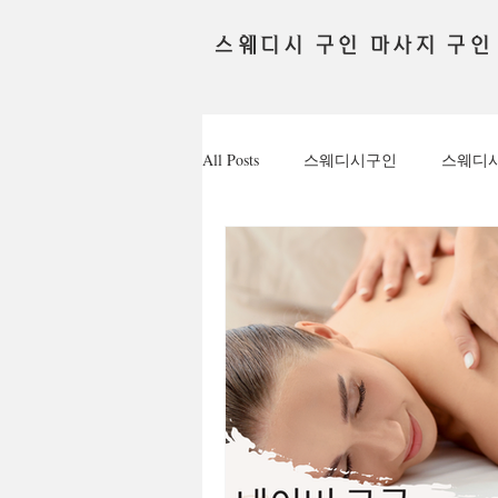
스웨디시 구인 마사지 구인
All Posts
스웨디시구인
스웨디
채용정보
테라피관리사
꿀알바
유흥꿀알바
유흥
퇴근후알바
대학생알바