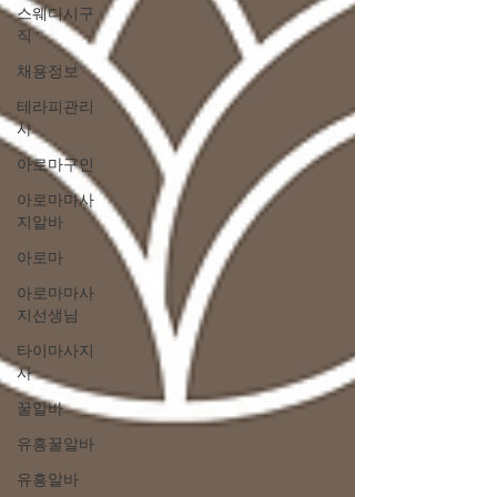
스웨디시구
직
채용정보
테라피관리
사
아로마구인
아로마마사
지알바
아로마
아로마마사
지선생님
타이마사지
사
꿀알바
유흥꿀알바
유흥알바