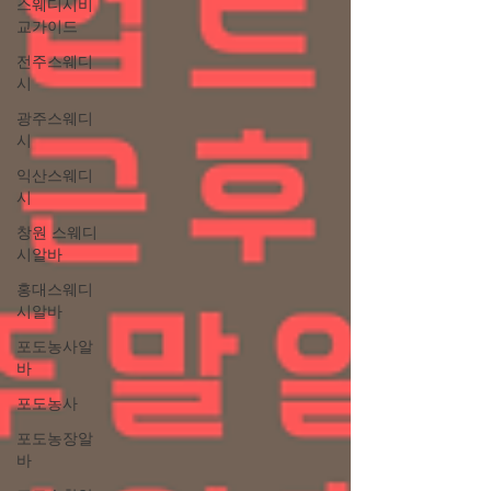
스웨디시비
교가이드
전주스웨디
시
광주스웨디
시
익산스웨디
시
창원 스웨디
시알바
홍대스웨디
시알바
포도농사알
바
포도농사
포도농장알
바