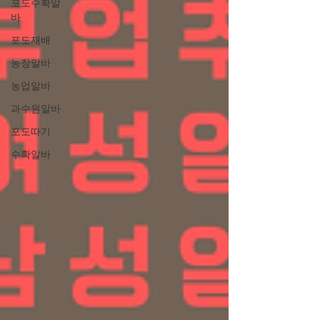
포도수확알
바
포도재배
농장알바
농업알바
과수원알바
포도따기
수확알바