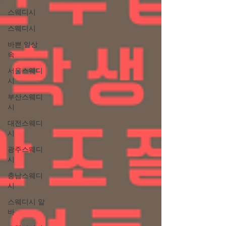
스웨디시
스웨디시
바쁜 일상
속
서울스웨디
시
부산스웨디
시
대전스웨디
시
광주스웨디
시
충남스웨디
시
스웨디시 알
바