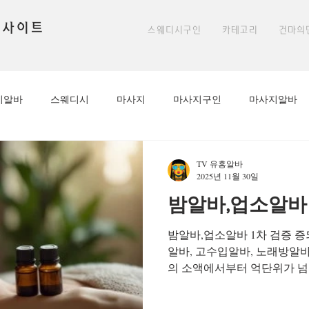
 사이트
스웨디시구인
카테고리
건마의
시알바
스웨디시
마사지
마사지구인
마사지알바
아로마구인
아로마마사지알바
아로마
아로마마사지선
TV 유흥알바
2025년 11월 30일
밤알바,업소알바 
알바
밤알바
룸알바
편안한마사지
천안스웨디시
밤알바,업소알바 1차 검증 
알바, 고수입알바, 노래방알바
방학알바
마사지알바
마사지구인
높은시급
1인샵
의 소액에서부터 억단위가 넘
하게 구인구직피해가일어나고
활용하여 회원님들께서 궁금한 정체를 밝혀드리도록 