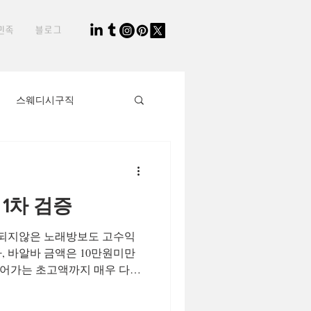
민족
블로그
스웨디시구직
생님
타이마사지사
1차 검증
직장인부업
증되지않은 노래방보도 고수익
, 바알바 금액은 10만원미만
2030세대
어가는 초고액까지 매우 다양
 있습니다. 만의 검증기법을
하겠