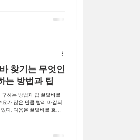
바, 노래방알바, 바알바 업체
게 검증없는쾌적한 유흥알바
없습니다. 구직을즐길 수 있
. 보증업체를 선정할때 꿀알바
영기간과 확인하고 ​회원님들에
 현재 오랜시간동안밤알바,업소
룸알바 구인구직업체로써 자리를
하여 밤알바,업소알바,여성알
바 찾기는 무엇인
은 밤알바,업소알바,여성알바, 유
있
하는 방법과 팁
 구하는 방법과 팁 꿀알바를
수요가 많은 만큼 빨리 마감되
 있다. 다음은 꿀알바를 효율
바를 고를 때 주의할 점 좋은
허위 광고이거나, 노동력을 착
사항에 유의해야 한다. 꿀알바
서 아르바이트(알바)는 많은