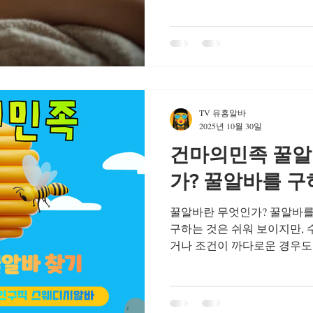
습니다. 고수익알바, 고수입알
를 다년간 스웨디시구인 운영한 구인구직검증의 경험과 노
하우를 바탕으로 회원님들에
룸알바 노래방알바를 하실수가
는 업체를 제공하고 있습니다
에서는 최소 4년 이상의 운
게 추천 제공하고 있습니다.
TV 유흥알바
알바,여성알바, 유흥알바, 
2025년 10월 30일
지키고 있는 구인구직을 비롯
건마의민족 꿀알
바, 유흥알바, 룸알바 수 많
흥알바, 룸알바 가 존재하고 
가? 꿀알바를 구
꿀알바란 무엇인가? 꿀알바를
구하는 것은 쉬워 보이지만, 
거나 조건이 까다로운 경우도
적으로 구하는 방법이다. 꿀알
알바처럼 보이지만 실제로는 
취하는 경우도 있으니 아래 
꿀알바 찾아보기 현대 사회에