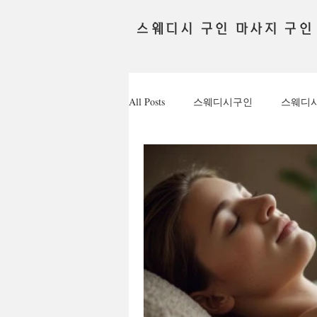
스웨디시 구인 마사지 구인
All Posts
스웨디시구인
스웨디
채용정보
테라피관리사
꿀알바
유흥꿀알바
유흥
퇴근후알바
대학생알바