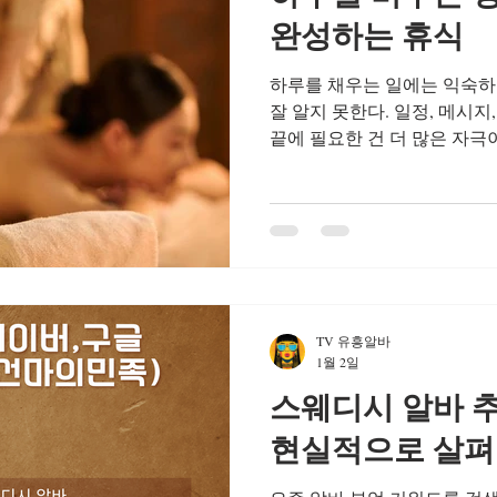
직접 경험해본 마사지 알바 
완성하는 휴식
보이는 이야기 말고 현실적인
하루를 채우는 일에는 익숙하
잘 알지 못한다. 일정, 메시지, 해야 할 일들로 가득한 하루
끝에 필요한 건 더 많은 자극
간 이다. 그 여백을 현실적으
디시 마사지다. 하루를 비우는
간의 가치 스웨디시는 무언가
다.부드럽고 일정한 리듬의 
면 된다. 생각을 정리하지 않
찮다. 이 ‘아무것도 하지 않
데 가장 중요한 요소다. 하루
TV 유흥알바
오래 남는 휴식 하루를 비우
1월 2일
순간적인 시원함을 주지만, 
스웨디시 알바 추
지는 압과 호흡에 맞춘 움직
주고, 관리가 끝난 후에도 잔
현실적으로 살
스웨디시는 한 번의 이벤트가