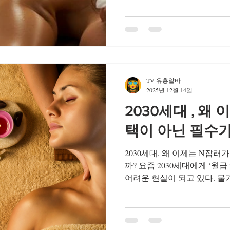
했다. 예약제로 운영되는 1
진 분위기는 생각보다 훨씬 
은하게 낮춰져 있었고, 공간
로마 향이 퍼져 있었다. 이때
기 시작했다. 여성 고객 입
‘안정감’과 ‘프라이빗함’이 
간단한 상담을 통해 평소 불
TV 유흥알바
다. 장시간 앉아 있는 직업 
2025년 12월 14일
심하다고 말씀드리니 그에 맞
2030세대 , 왜
고 했다. 이 부분에서 스웨
택이 아닌 필수
2030세대, 왜 이제는 N잡러
까? 요즘 2030세대에게 ‘월
어려운 현실이 되고 있다. 물
상 폭은 체감되지 않고, 주거
지출이 늘어나면서 자연스럽게
깊어지고 있다.과거에는 부업
다면, 이제는 생활을 유지하