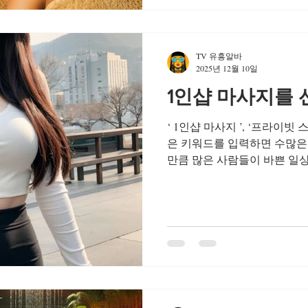
적인 대안 으로 자리 잡았다. 
벌기보다 시간 효율, 체력 소
한다. 본업에 지장을 주지 
TV 유흥알바
들 수 있는 구조, 그리고 본
2025년 12월 10일
한 형태의 일이 중요해진 것이
1인샵 마사지를 
러’라는 개념 은 더 이상 도전
2030세대 수많은 부업 중,
‘ 1인샵 마사지 ’, ‘프라이빗 
늘어날까? N잡을 고민하는 2
은 키워드를 입력하면 수많은
만큼 많은 사람들이 바쁜 일
식을 찾기 위해 1인샵을 찾고
시 여러 형태의 마사지 샵을 
도가 높았던 곳이 1인샵이었다
때문이 아니라, 1인샵만이 가
험’이 있었기 때문이다. 우선
이빗한 환경 이다. 여러 관리
사지 업소와는 달리, 1인샵은
위한 시간으로 채워진다. 대기
의 말소리 등이 거의 없다 보