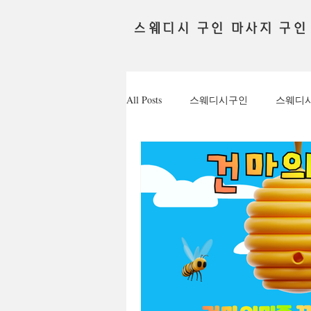
스웨디시 구인 마사지 구인
All Posts
스웨디시구인
스웨디
채용정보
테라피관리사
꿀알바
유흥꿀알바
유흥
퇴근후알바
대학생알바