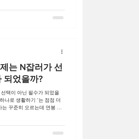
인샵이었고, 도착하자마자 느껴
차분하고 깔끔했다. 조명이 은
 전체에서 인위적이지 않은 아
부터 이미 마음이 조금씩 풀리
장에서 가장 중요하게 느껴지는
잘 갖춰진 공간이었다. 관리 전
편한 부위와 컨디션을 체크했
특성상 어깨와 허리, 하체 부종이
춰 관리 강도를 조절해 주겠다
 이제는 N잡러가 선
디시 마사지가 단순한 정형화된
가 되었을까?
가 선택이 아닌 필수가 되었을
급 하나로 생활하기 ’는 점점 더
가는 꾸준히 오르는데 연봉 인
비·식비·교통비까지 모든 고정
 추가 수입에 대한 고민 이
이 특별한 사람들의 선택이었
고 미래를 준비하기 위한 현실