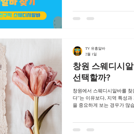
본업 퇴근 후 부업이 필요한 직
일정이 불규칙한 대학생 낮 시
로젝트)을 하고 싶은 사람 이런
에 관심을 갖는 경우가 많습
웨디시알바 🔹 2. 단기 자금
세·학비·여행 비용 등 목돈이
이 선택하기도 합니다. 특히
TV 유흥알바
앞두고 있는 경우 그런 경향
2월 1일
바 🔹 3. 고객 서비스·테라
창원 스웨디시알
돈을 버는 것뿐 아니라 서비스
케이션) 을 배우고 싶어 선택
선택할까?
이후 관련 자격증 취득이나 
창원에서 스웨디시알바를 찾는
다”는 이유보다, 지역 특성과
을 중요하게 보는 경우가 많
다른 창원만의 분위기 속에서,
택하는지 유형별로 살펴보면 
웨디시알바 1. 안정적인 투잡을 원하는 직장인 여성 창원은
제조업·사무직 종사자가 많은 