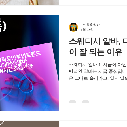
고민하는 직장인 여성 비중이
까지 이어지는 유흥알바보다는
정해진 스웨디시알바 를 선호
TV 유흥알바
후 몇 시간만 근무 가능 출근 
1월 25일
수입을 안정적으로 채우고 싶은
스웨디시 알바, 
꾸준히 보태는 수입”을 원하
창원 스웨디시알바 창원 스웨디
이 잘 되는 이유
태에서 시작하려는 사람 창
스웨디시 알바 1. 시급이 아닌 관리(코스) 단위 수입 구조 일
반적인 알바는 시급 중심입니
은 그대로 흘러가고, 일의 밀
는 경우가 많습니다. 반면 스
로 수입이 발생 합니다.즉, 
수입이 집중되는 구조입니다. 
해도 체감 수입이 높게 느껴
알바 스웨디시 알바 2. 불필요한 대기 시간이 적다 카페, 매
장, 서빙 알바는 손님이 없을
지만 스웨디시 알바는 예약 