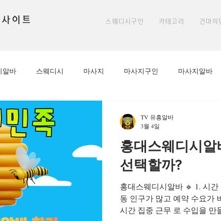
 사이트
스웨디시구인
카테고리
건마의
시알바
스웨디시
마사지
마사지구인
마사지알바
아로마구인
아로마마사지알바
아로마
아로마마사지선
TV 유흥알바
3월 4일
홍대스웨디시알바
알바
밤알바
룸알바
편안한마사지
천안스웨디시
선택할까?
홍대스웨디시알바 🔹 1. 시
방학알바
마사지알바
마사지구인
높은시급
1인샵
동 인구가 많고 예약 수요가 
시간 집중 근무 로 수입을 만