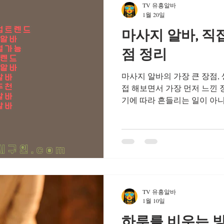
TV 유흥알바
한 대기 시간이 상대적으로 적
1월 20일
수입이 발생하는 시간이 구조
마사지 알바, 직
율이 높아집니다. 스웨디시 알
집중 스웨디시 알바는 수요가
점 정리
몰립니다. 이 시간대는 일반 
마사지 알바의 가장 큰 장점,
접 해보면서 가장 먼저 느낀
기에 따라 흔들리는 일이 아니
이는 일 이라는 점이었습니다. 
방식이 비교적 명확하게 나뉘
고, 어느 정도 수입이 생길지
다.이런 점은 특히 처음 마
는불안감을 줄여주는 요소로 
랐던 현실적인 이야기 마사지
때 가장 많이 보게 되는 건 
TV 유흥알바
니다.“수입이 좋다”, “시간
1월 10일
만,막상 직접 해보기 전까지는
하루를 비우는 
편한지 체감하기 어려웠던 것도 사실입니다. 그래서 오늘은