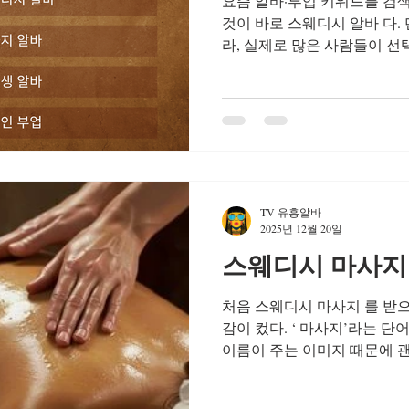
요즘 알바·부업 키워드를 검
것이 바로 스웨디시 알바 다.
라, 실제로 많은 사람들이 
한 이유가 있다. 과장된 이
왜 스웨디시 알바 추천이 많은
알바 추천 수입 구조가 비교
대부분 관리 횟수와 시간에 따
일급제나 비율제가 많아, 근
이 특징이다. 시급 위주의 일
로도 일정 수준 이상의 수입을
TV 유흥알바
을 원하는 사람들에게 선호도가
2025년 12월 20일
가능하다 스웨디시 알바 추천
스웨디시 마사지 
와 달리, 스웨디시 알바는 시
이다. 주간·야간 선택이 가능
처음 스웨디시 마사지 를 받
무하는 형태도 많다. 이 때문에
감이 컸다. ‘ 마사지’라는 
이름이 주는 이미지 때문에 
하지만 요즘처럼 피로가 쌓이고
식이 아닌 제대로 된 힐링이