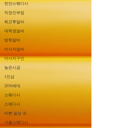
천안스웨디시
직장인부업
퇴근후알바
대학생알바
방학알바
마사지알바
마사지구인
높은시급
1인샵
2030세대
스웨디시
스웨디시
바쁜 일상 속
서울스웨디시