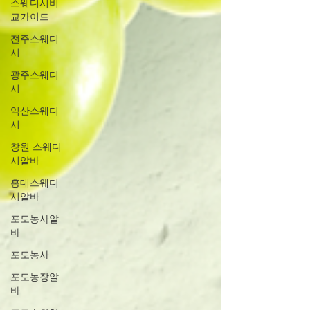
스웨디시비
교가이드
전주스웨디
시
광주스웨디
시
익산스웨디
시
창원 스웨디
시알바
홍대스웨디
시알바
포도농사알
바
포도농사
포도농장알
바