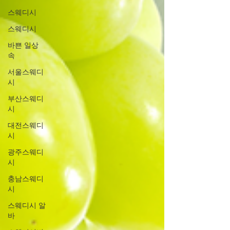
스웨디시
스웨디시
바쁜 일상
속
서울스웨디
시
부산스웨디
시
대전스웨디
시
광주스웨디
시
충남스웨디
시
스웨디시 알
바