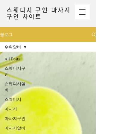
스웨디시 구인 마사지
구인 사이트
블로그
수확알바
All Posts
스웨디시구
인
스웨디시알
바
스웨디시
마사지
마사지구인
마사지알바