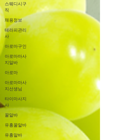
스웨디시구
직
채용정보
테라피관리
사
아로마구인
아로마마사
지알바
아로마
아로마마사
지선생님
타이마사지
사
꿀알바
유흥꿀알바
유흥알바