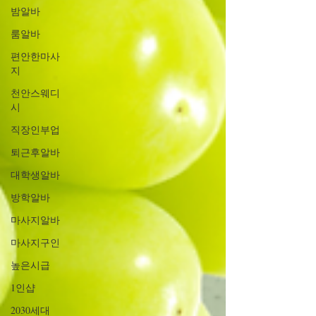
밤알바
룸알바
편안한마사
지
천안스웨디
시
직장인부업
퇴근후알바
대학생알바
방학알바
마사지알바
마사지구인
높은시급
1인샵
2030세대