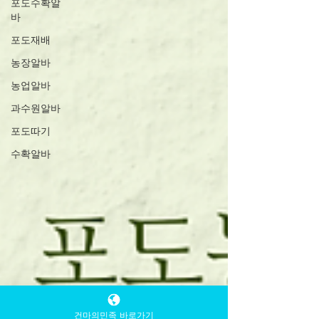
포도수확알
바
포도재배
농장알바
농업알바
과수원알바
포도따기
수확알바
건마의민족 바로가기