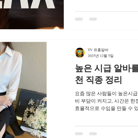
공은 초보자와 경력자 모두에
니다. 먼저 초보자를 위한 기
본 개념 이해부터 시작합니다.
절, 관리 순서, 오일 사용법,
을 병행해 진행됩니다. 단순
라, 왜 이 동작이 필요한지 
적용력이 높습니다. 경험이 전
TV 유흥알바
연스럽게 테라피 흐름을 익힐
2025년 12월 5일
다. 스웨디시 실습 교육은 1:
높은 시급 알바를
행 되며, 숙련된 교육 담당
천 직종 정리
요즘 많은 사람들이 높은시급 알바 를 찾고 있습니다. 생
비 부담이 커지고, 시간은 한
효율적으로 수입을 만들 수 
연스럽게 높아지고 있죠. 이
급 알바를 찾는 이유 , 그리
무엇이 있는지 를 정리해보겠습니다. 1. 사람들이 높은시급
알바를 찾는 이유 높은시급 1