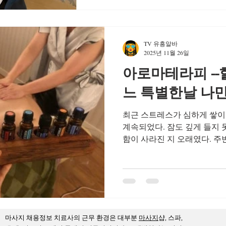
보 가능 가장 큰 이유는 효율
도 일반 시급보다 높은 금액을
·단기 등의 시간 제한이 있는
TV 유흥알바
옵니다. 2) 본업 + 부업 병행이 가능함 직장인이나 학생들이
2025년 11월 26일
높은 시급 알바를 선호하는 
아로마테라피 --
입을 늘릴 수 있기 때문 입니
운 사람도 단기·시간제 형태의
느 특별한날 나만의
입을 만들 수 있습니다. 3) 단
최근 스트레스가 심하게 쌓이
계속되었다. 잠도 깊게 들지 
함이 사라진 지 오래였다. 
가 스트레스 해소에 효과적”
데, 드디어 나도 직접 체험해
가 실제로 아로마테라피를 받
어떤 사람에게 추천하고 어떤
시술 후 어떤 변화가 있었는지
마테라피를 선택한 이유 아로
마사지
채용정보 치료사의 근무 환경은 대부분
마사지
샵, 스파,
스는 기본값처럼 가지고 살아간