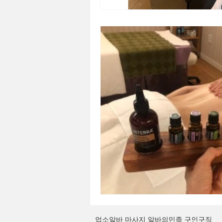
업소알바
마사지
알바의민족
구인구직