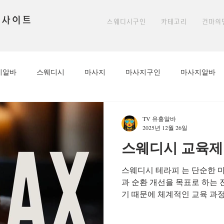
 사이트
스웨디시구인
카테고리
건마의
시알바
스웨디시
마사지
마사지구인
마사지알바
아로마구인
아로마마사지알바
아로마
아로마마사지선
TV 유흥알바
2025년 12월 26일
스웨디시 교육제
알바
밤알바
룸알바
편안한마사지
천안스웨디시
스웨디시 테라피 는 단순한 
과 순환 개선을 목표로 하는 
방학알바
마사지알바
마사지구인
높은시급
1인샵
기 때문에 체계적인 교육 과
로 된 교육을 제공하는 환경
도, 고객에게도 큰 만족으로 