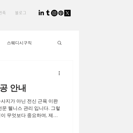
민족
블로그
스웨디시구직
생님
타이마사지사
공 안내
직장인부업
마사지가 아닌 전신 근육 이완
전문 웰니스 관리 입니다. 그렇
2030세대
정이 무엇보다 중요하며, 제대
에서 시작하는 것이 관리사에게
이어집니다 . 스웨디시 교육제