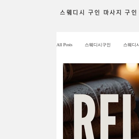
스웨디시 구인 마사지 구인
All Posts
스웨디시구인
스웨디
채용정보
테라피관리사
꿀알바
유흥꿀알바
유흥
퇴근후알바
대학생알바