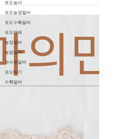
포도농사
로 수입을 만들고 싶은 사람이 선택합니다. 본
업 퇴근 후 부업이 필요한 직장인 수업, 공모
포도농장알바
전, 시험 등 일정이 불규칙한 대학생 낮 시간에
포도수확알바
는 다른 일(공부, 개인 프로젝트)을 하고 싶은
포도재배
사람 이런 분들은 스케줄 유연성 때문에 관심
을 갖는 경우가 많습니다. 홍대스웨디시알바
농장알바
홍대스웨디시알바 🔹 2. 단기 자금 마련이 필
농업알바
요한 사람 생활비·월세·학비·여행 비용 등 목돈
과수원알바
이 필요한 목적이 명확한 사람 들이 선택하기
도 합니다. 특히 방학 기간이나 특정 이벤트를
포도따기
앞두고 있는 경우 그런 경향이 강해집니다. 홍
수확알바
대스웨디시알바 🔹 3. 고객 서비스·테라피 경
험을 쌓고 싶은 사람 단순히 돈을 버는 것뿐 아
니라 서비스 스킬(마사지 테크닉, 커뮤니케이
션) 을 배우고 싶어 선택하는 경우도 있습니
다. 일부는 이후 관련 자격증 취득이나 직업