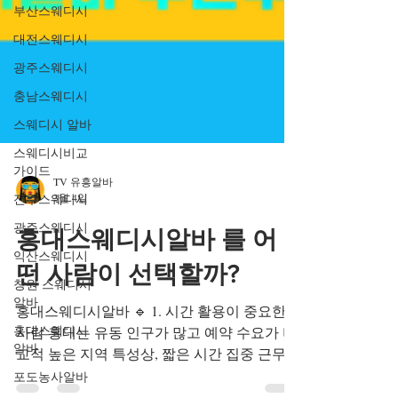
부산스웨디시
대전스웨디시
광주스웨디시
충남스웨디시
스웨디시 알바
스웨디시비교
가이드
전주스웨디시
TV 유흥알바
광주스웨디시
3월 4일
익산스웨디시
홍대스웨디시알바 를 어
창원 스웨디시
알바
떤 사람이 선택할까?
홍대스웨디시
홍대스웨디시알바 🔹 1. 시간 활용이 중요한
알바
사람 홍대는 유동 인구가 많고 예약 수요가 비
포도농사알바
교적 높은 지역 특성상, 짧은 시간 집중 근무