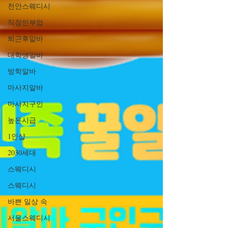
천안스웨디시
직장인부업
퇴근후알바
대학생알바
방학알바
마사지알바
마사지구인
높은시급
1인샵
2030세대
스웨디시
스웨디시
바쁜 일상 속
서울스웨디시