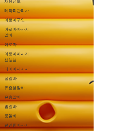
채용정보
테라피관리사
아로마구인
아로마마사지
알바
아로마
아로마마사지
선생님
타이마사지사
꿀알바
유흥꿀알바
유흥알바
밤알바
룸알바
편안한마사지