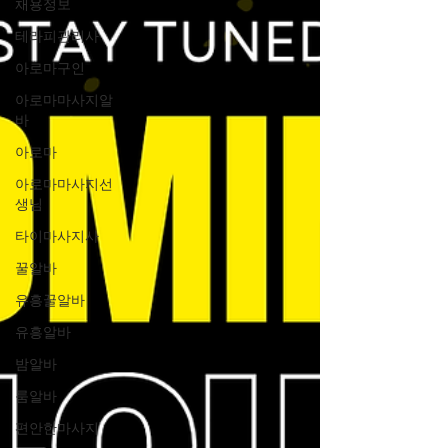
채용정보
테라피관리사
아로마구인
아로마마사지알
바
아로마
아로마마사지선
생님
타이마사지사
꿀알바
유흥꿀알바
유흥알바
밤알바
룸알바
편안한마사지