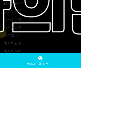
천안스웨디시
직장인부업
퇴근후알바
대학생알바
방학알바
마사지알바
마사지구인
높은시급
건마의민족 바로가기
1인샵
2030세대
스웨디시
스웨디시
바쁜 일상 속
서울스웨디시